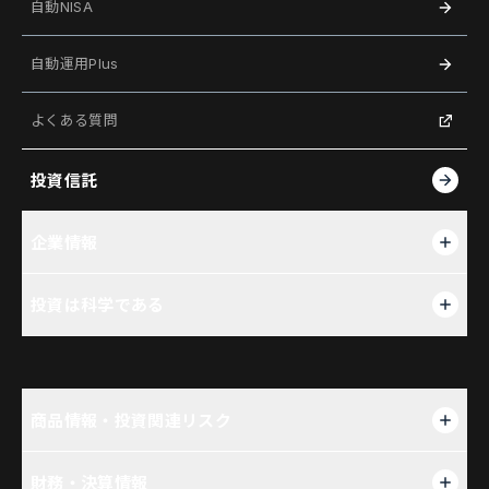
自動NISA
自動運用Plus
よくある質問
投資信託
企業情報
企業情報
投資は科学である
ニュース
投資は科学である
採用
商品情報・投資関連リスク
インサイト
SUSTEN LAB
商品情報・投資関連リスク
財務・決算情報